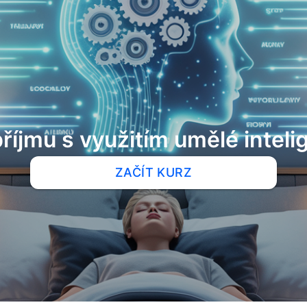
říjmu s využitím umělé intel
ZAČÍT KURZ