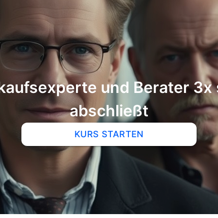
rte und Berater 3x schneller & smarter
abschließt
KURS STARTEN