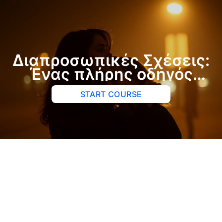
Διαπροσωπικές Σχέσεις:
Ένας πλήρης οδηγός
Κατανόησης και
START COURSE
Ενδυνάμωσης των
Διαπροσωπικών
Σχέσεων